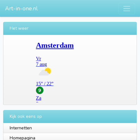
Art-in-one.nl
Het weer
Kijk ook eens op
Internetten
Homepagina